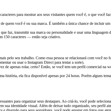
 caracteres para mostrar aos seus visitantes quem você é, o que você fa
são de quem você é ou sua marca. É também a única chance de incluir um 
.
que faz, transmitir sua marca ou personalidade e usar uma linguagem di
150 caracteres — então seja criativo.
r mais pelo seu trabalho. Como essa pessoa se relacionará com você no 
mentar ou usar o Instagram Direct para tentar a sorte).
vez de apenas rolar, certo? Então, se você tem um perfil comercial na 
 história, ela fica disponível apenas por 24 horas. Porém alguns temas 
teressantes para organizar seus destaques. Ao criá-lo, você pode sele
em sua identidade visual. Além de deixar tudo organizado, seu perfil ai
veza e diversão para seus seguidores, você pode apostar em fotos que at