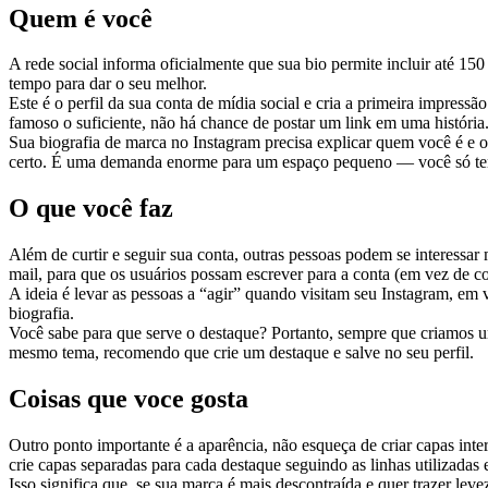
Quem é você
A rede social informa oficialmente que sua bio permite incluir até 150
tempo para dar o seu melhor.
Este é o perfil da sua conta de mídia social e cria a primeira impres
famoso o suficiente, não há chance de postar um link em uma história
Sua biografia de marca no Instagram precisa explicar quem você é e o 
certo. É uma demanda enorme para um espaço pequeno — você só tem 
O que você faz
Além de curtir e seguir sua conta, outras pessoas podem se interessa
mail, para que os usuários possam escrever para a conta (em vez de co
A ideia é levar as pessoas a “agir” quando visitam seu Instagram, em 
biografia.
Você sabe para que serve o destaque? Portanto, sempre que criamos uma
mesmo tema, recomendo que crie um destaque e salve no seu perfil.
Coisas que voce gosta
Outro ponto importante é a aparência, não esqueça de criar capas in
crie capas separadas para cada destaque seguindo as linhas utilizadas 
Isso significa que, se sua marca é mais descontraída e quer trazer le