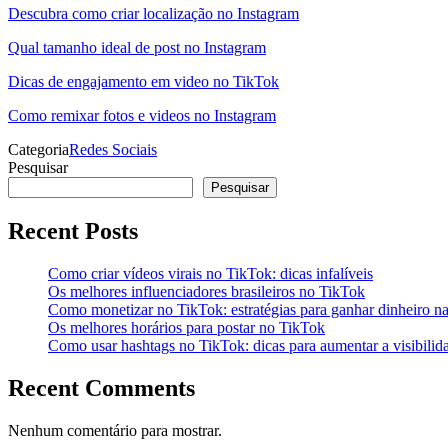
Descubra como criar localização no Instagram
Qual tamanho ideal de post no Instagram
Dicas de engajamento em video no TikTok
Como remixar fotos e videos no Instagram
Categoria
Redes Sociais
Pesquisar
Pesquisar
Recent Posts
Como criar vídeos virais no TikTok: dicas infalíveis
Os melhores influenciadores brasileiros no TikTok
Como monetizar no TikTok: estratégias para ganhar dinheiro na
Os melhores horários para postar no TikTok
Como usar hashtags no TikTok: dicas para aumentar a visibilid
Recent Comments
Nenhum comentário para mostrar.