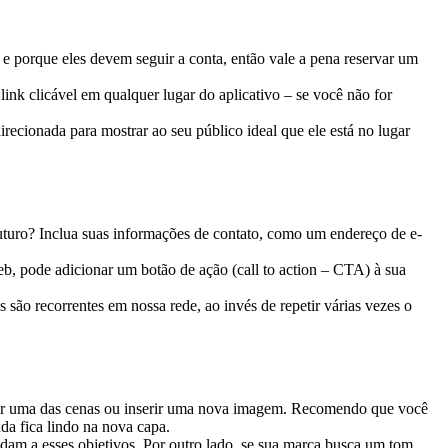
z e porque eles devem seguir a conta, então vale a pena reservar um
link clicável em qualquer lugar do aplicativo – se você não for
recionada para mostrar ao seu público ideal que ele está no lugar
futuro? Inclua suas informações de contato, como um endereço de e-
web, pode adicionar um botão de ação (call to action – CTA) à sua
são recorrentes em nossa rede, ao invés de repetir várias vezes o
cionar uma das cenas ou inserir uma nova imagem. Recomendo que você
nda fica lindo na nova capa.
endam a esses objetivos. Por outro lado, se sua marca busca um tom