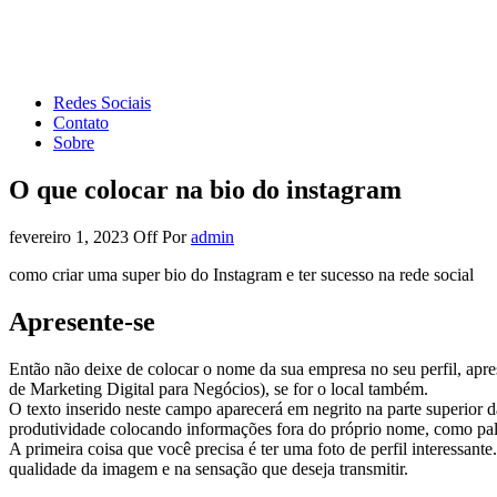
Forum de Marketing
Tudo sobre Marketing Digital e Redes Sociais
Redes Sociais
Contato
Sobre
O que colocar na bio do instagram
fevereiro 1, 2023
Off
Por
admin
como criar uma super bio do Instagram e ter sucesso na rede social
Apresente-se
Então não deixe de colocar o nome da sua empresa no seu perfil, aprese
de Marketing Digital para Negócios), se for o local também.
O texto inserido neste campo aparecerá em negrito na parte superior d
produtividade colocando informações fora do próprio nome, como pal
A primeira coisa que você precisa é ter uma foto de perfil interessan
qualidade da imagem e na sensação que deseja transmitir.